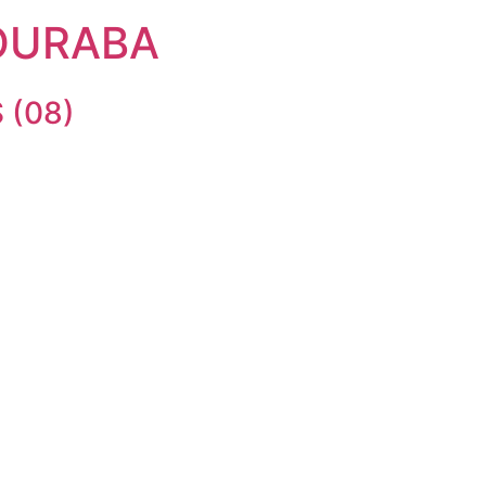
OURABA
 (08)