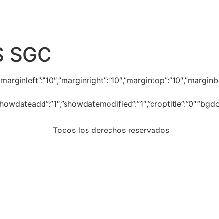
 SGC
”-1″,”marginleft”:”10″,”marginright”:”10″,”margintop”:”10″,”m
″,”showdateadd”:”1″,”showdatemodified”:”1″,”croptitle”:”0″,”b
Todos los derechos reservados