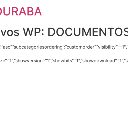
OURABA
ivos WP:
DOCUMENTOS
dir”:”asc”,”subcategoriesordering”:”customorder”,”visibility”:
size”:”1″,”showversion”:”1″,”showhits”:”1″,”showdownload”:”1