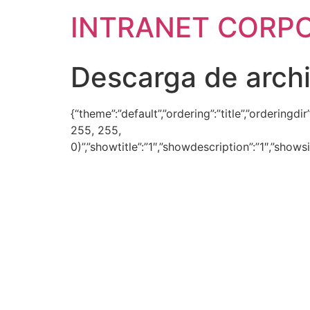
INTRANET CORP
Descarga de arch
{“theme”:”default”,”ordering”:”title”,”ordering
255, 255,
0)”,”showtitle”:”1″,”showdescription”:”1″,”show