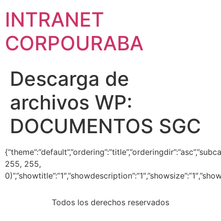
INTRANET
CORPOURABA
Descarga de
archivos WP:
DOCUMENTOS SGC
{“theme”:”default”,”ordering”:”title”,”orderingdir”:”asc”,”s
255, 255,
0)”,”showtitle”:”1″,”showdescription”:”1″,”showsize”:”1″,”s
Todos los derechos reservados