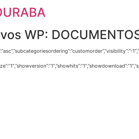
OURABA
ivos WP:
DOCUMENTOS
dir”:”asc”,”subcategoriesordering”:”customorder”,”visibility”:
size”:”1″,”showversion”:”1″,”showhits”:”1″,”showdownload”:”1