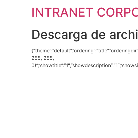
INTRANET CORP
Descarga de arch
{“theme”:”default”,”ordering”:”title”,”ordering
255, 255,
0)”,”showtitle”:”1″,”showdescription”:”1″,”show