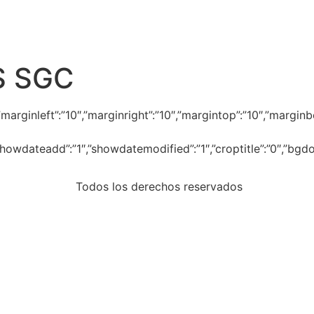
 SGC
”-1″,”marginleft”:”10″,”marginright”:”10″,”margintop”:”10″,”m
″,”showdateadd”:”1″,”showdatemodified”:”1″,”croptitle”:”0″,”b
Todos los derechos reservados